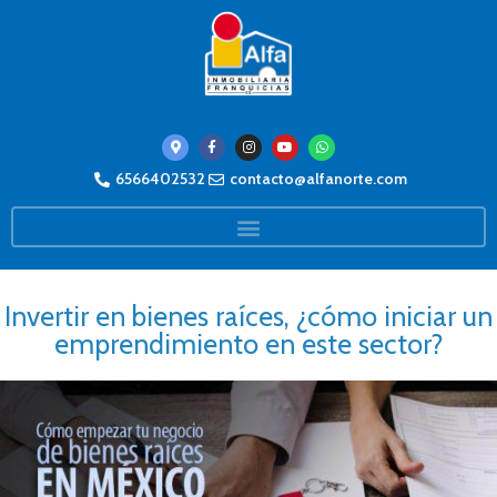
6566402532
contacto@alfanorte.com
Invertir en bienes raíces, ¿cómo iniciar un
emprendimiento en este sector?