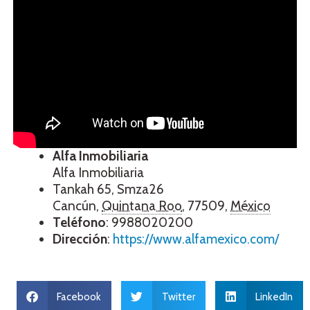
Alfa
Inmobiliaria
Alfa Inmobiliaria
Tankah 65, Smza26
Cancún
,
Quintana Roo
,
77509
,
México
Teléfono
:
9988020200
Dirección
:
https://www.alfamexico.com/
Facebook
Twitter
LinkedIn