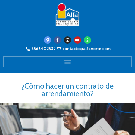
6566402532
contacto@alfanorte.com
¿Cómo hacer un contrato de
arrendamiento?