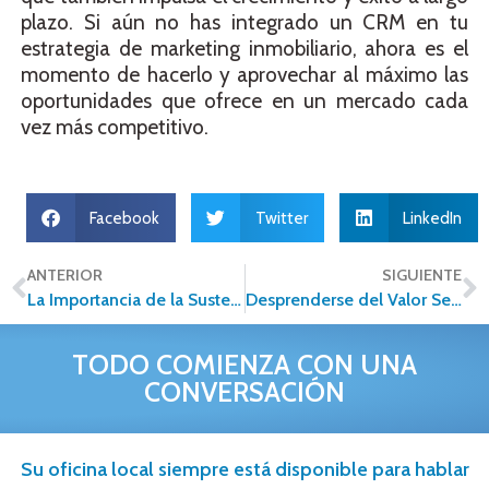
plazo. Si aún no has integrado un CRM en tu
estrategia de marketing inmobiliario, ahora es el
momento de hacerlo y aprovechar al máximo las
oportunidades que ofrece en un mercado cada
vez más competitivo.
Facebook
Twitter
LinkedIn
ANTERIOR
SIGUIENTE
La Importancia de la Sustentabilidad en Bienes Raíces: Construyendo un Futuro Más Verde.
Desprenderse del Valor Sentimental: Tres Consejos para Valorar tu Inmueble con Éxito
TODO COMIENZA CON UNA
CONVERSACIÓN
Su oficina local siempre está disponible para hablar