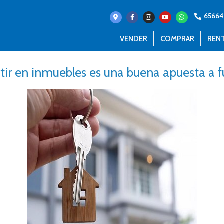
6566
VENDER
COMPRAR
REN
rtir en inmuebles es una buena apuesta a f