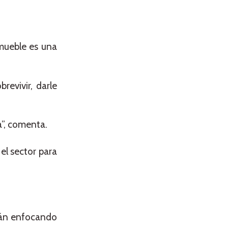
nmueble es una
revivir, darle
a”, comenta.
el sector para
stán enfocando