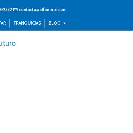
402532
contacto@alfanorte.com
TAR
FRANQUICIAS
BLOG
uturo